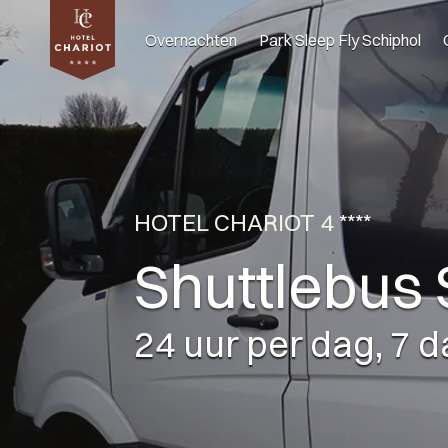
Overnachten
Park Sleep Fly Schiphol
HOTEL CHARIOT 4 ****
Shuttlebus 
24 uur per dag, 7 