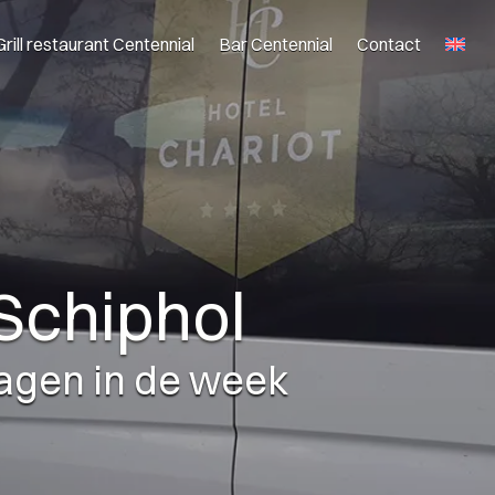
Grill restaurant Centennial
Bar Centennial
Contact
Schiphol
dagen in de week