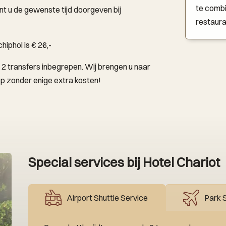
te combi
nt u de gewenste tijd doorgeven bij
restaura
hiphol is € 26,-
n 2 transfers inbegrepen. Wij brengen u naar
op zonder enige extra kosten!
Special services bij Hotel Chariot
Airport Shuttle Service
Park S