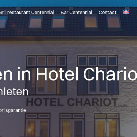
Grill restaurant Centennial
Bar Centennial
Contact
 in Hotel Chario
nieten
prijsgarantie