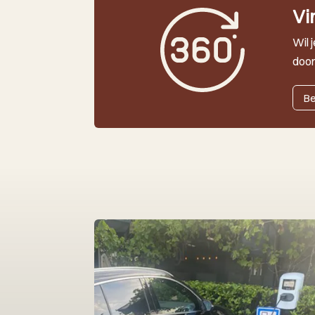
Vi
Wil 
door
Be