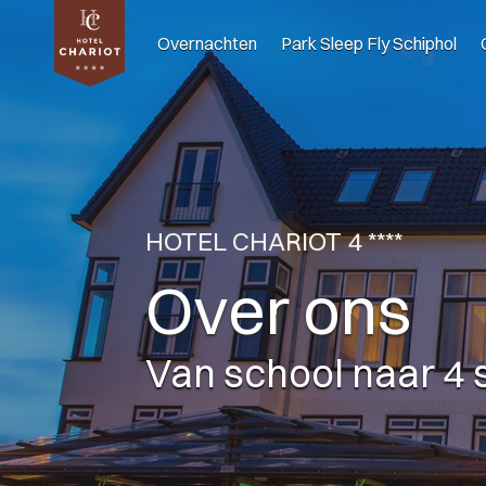
Overnachten
Park Sleep Fly Schiphol
HOTEL CHARIOT 4 ****
Over ons
Van school naar 4 