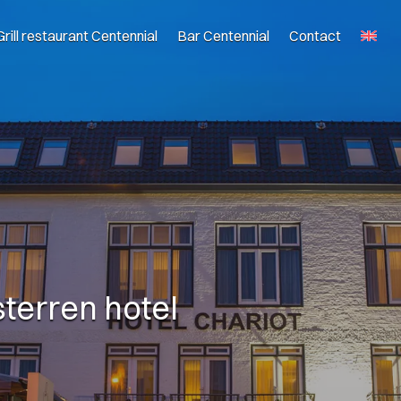
Grill restaurant Centennial
Bar Centennial
Contact
sterren hotel