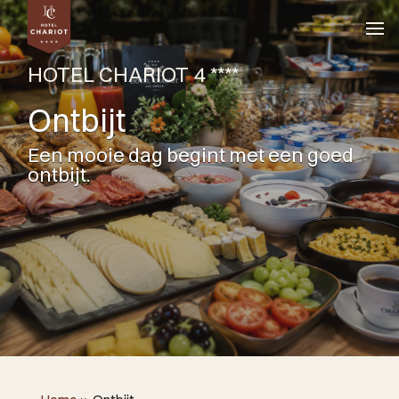
HOTEL CHARIOT 4 ****
Ontbijt
Een mooie dag begint met een goed
ontbijt.