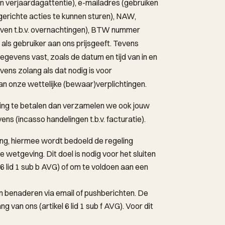
n verjaardagattentie), e-mailadres (gebruiken
 gerichte acties te kunnen sturen), NAW,
rijven t.b.v. overnachtingen), BTW nummer
 als gebruiker aan ons prijsgeeft. Tevens
evens vast, zoals de datum en tijd van in en
ns zolang als dat nodig is voor
an onze wettelijke (bewaar)verplichtingen.
ning te betalen dan verzamelen we ook jouw
 (incasso handelingen t.b.v. facturatie).
ing, hiermee wordt bedoeld de regeling
 wetgeving. Dit doel is nodig voor het sluiten
6 lid 1 sub b AVG) of om te voldoen aan een
n benaderen via email of pushberichten. De
g van ons (artikel 6 lid 1 sub f AVG). Voor dit