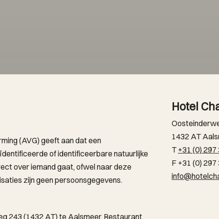
Hotel Cha
Oosteinderw
1432 AT Aal
ing (AVG) geeft aan dat een
T
+31 (0) 297
entificeerde of identificeerbare natuurlijke
F +31 (0) 297
irect over iemand gaat, ofwel naar deze
info@hotelcha
nisaties zijn geen persoonsgegevens.
eg 243 (1432 AT) te Aalsmeer, Restaurant