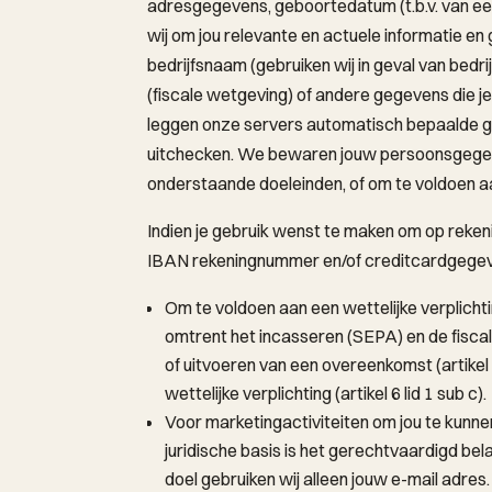
adresgegevens, geboortedatum (t.b.v. van ee
wij om jou relevante en actuele informatie en
bedrijfsnaam (gebruiken wij in geval van bed
(fiscale wetgeving) of andere gegevens die je
leggen onze servers automatisch bepaalde geg
uitchecken. We bewaren jouw persoonsgegeve
onderstaande doeleinden, of om te voldoen a
Indien je gebruik wenst te maken om op reke
IBAN rekeningnummer en/of creditcardgegevens
Om te voldoen aan een wettelijke verplicht
omtrent het incasseren (SEPA) en de fiscale
of uitvoeren van een overeenkomst (artikel 
wettelijke verplichting (artikel 6 lid 1 sub c).
Voor marketingactiviteiten om jou te kunne
juridische basis is het gerechtvaardigd belan
doel gebruiken wij alleen jouw e-mail adres.