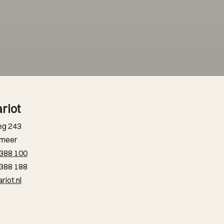
riot
eg 243
smeer
 388 100
 388 188
riot.nl